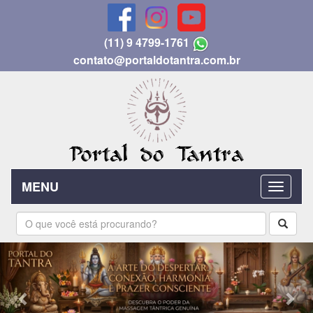
(11) 9 4799-1761
contato@portaldotantra.com.br
MENU
Previous
Nex