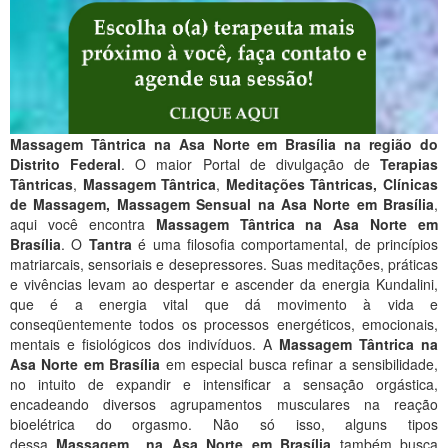
Massagem Tântrica na Asa Norte em Brasília na região do
Distrito Federal
. O maior Portal de divulgação de
Terapias
Tântricas
,
Massagem Tântrica
,
Meditações Tântricas, Clínicas
de Massagem, Massagem Sensual na Asa Norte em Brasília
,
aqui você encontra
Massagem Tântrica na Asa Norte em
Brasília
. O
Tantra
é uma filosofia comportamental, de princípios
matriarcais, sensoriais e desepressores. Suas meditações, práticas
e vivências levam ao despertar e ascender da energia Kundalini,
que é a energia vital que dá movimento à vida e
conseqüentemente todos os processos energéticos, emocionais,
mentais e fisiológicos dos indivíduos. A
Massagem Tântrica na
Asa Norte em Brasília
em especial busca refinar a sensibilidade,
no intuito de expandir e intensificar a sensação orgástica,
encadeando diversos agrupamentos musculares na reação
bioelétrica do orgasmo. Não só isso, alguns tipos
dessa
Massagem na Asa Norte em Brasília
também busca