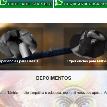
xperiências para Casais
Experiências para Mulhe
DEPOIMENTOS
ótimo site, anunciante
 renovado após a Massagem Tântrica. Recomendo
Edson da Cruz Santa