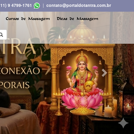
(11) 9 4799-1761
|
contato@portaldotantra.com.br
Next
Cursos de Massagem
Dicas de Massagem