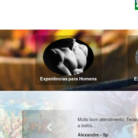
Experiências para Homens
E
Previous
endimento, Terapeuta Tântrica muito simpática e educada, me senti
Sp