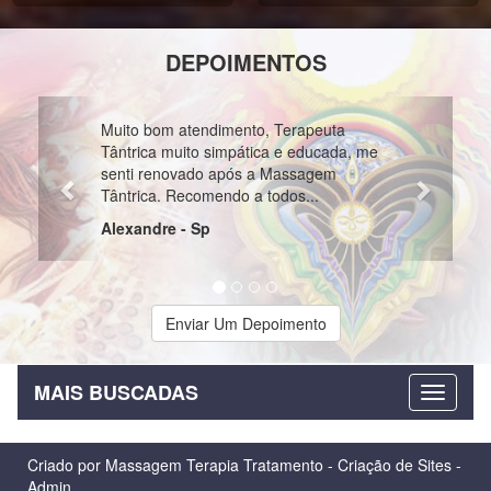
DEPOIMENTOS
Previous
Next
ótimo site, anunciantes muito
 bom atendimento, Terapeuta
profissionais e atenciosas, recome
ca muito simpática e educada, me
Edson da Cruz Santa Catarina S
 renovado após a Massagem
ca. Recomendo a todos...
ndre - Sp
Enviar Um Depoimento
MAIS BUSCADAS
Criado por
Massagem Terapia Tratamento
-
Criação de Sites
-
Admin