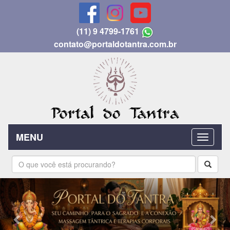
(11) 9 4799-1761
contato@portaldotantra.com.br
MENU
Previous
Nex