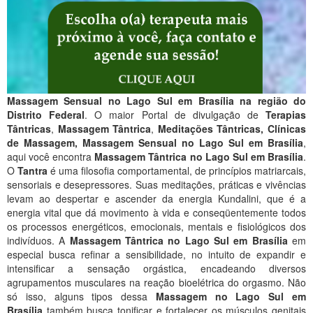
Massagem Sensual no Lago Sul em Brasília na região do
Distrito Federal
. O maior Portal de divulgação de
Terapias
Tântricas
,
Massagem Tântrica
,
Meditações Tântricas, Clínicas
de Massagem, Massagem Sensual no Lago Sul em Brasília
,
aqui você encontra
Massagem Tântrica no Lago Sul em Brasília
.
O
Tantra
é uma filosofia comportamental, de princípios matriarcais,
sensoriais e desepressores. Suas meditações, práticas e vivências
levam ao despertar e ascender da energia Kundalini, que é a
energia vital que dá movimento à vida e conseqüentemente todos
os processos energéticos, emocionais, mentais e fisiológicos dos
indivíduos. A
Massagem Tântrica no Lago Sul em Brasília
em
especial busca refinar a sensibilidade, no intuito de expandir e
intensificar a sensação orgástica, encadeando diversos
agrupamentos musculares na reação bioelétrica do orgasmo. Não
só isso, alguns tipos dessa
Massagem no Lago Sul em
Brasília
também busca tonificar e fortalecer os músculos genitais