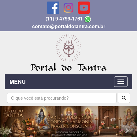
(11) 9 4799-1761
contato@portaldotantra.com.br
MENU
Previous
Nex