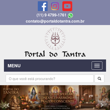
(11) 9 4799-1761
contato@portaldotantra.com.br
MENU
Previous
Nex